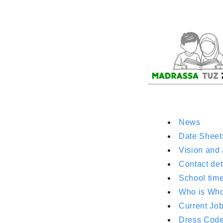
News
Date Sheet
Vision and
Contact det
School tim
Who is Wh
Current Jo
Dress Cod