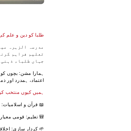
طلبا کو دین و علم کی
مدرسہ الزہرہ میں
تعلیم فراہم کرنے
جہاں طلباء ذہنی،
ہمارا مشن: بچوں کو ق
اعتماد، ہمدرد اور ذم
ہمیں کیوں منتخب کر
📖 قرآن و اسلامیات: 
🎒 تعلیم: قومی معیار
🌱 کردار سازی: اخلا