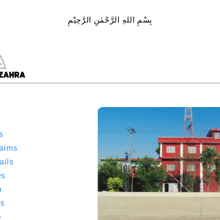
بِسْمِ اللهِ الرَّحْمٰنِ الرَّحِيْمِ
s
 aims
ails
es
o
bs
e